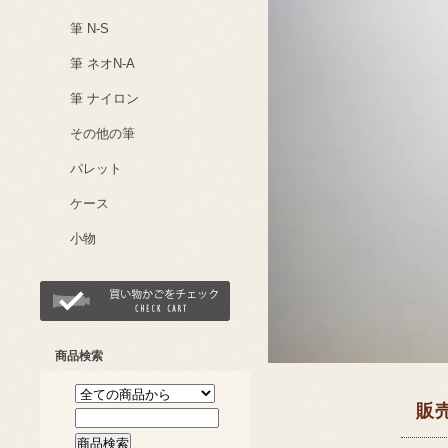
筆 N-S
筆 ネオN-A
筆 ナイロン
その他の筆
パレット
ケース
小物
商品検索
販