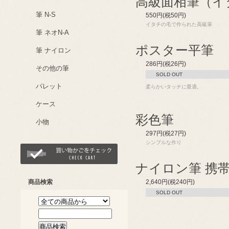
高級面相筆（イ
筆 N-S
550円(税50円)
イタチの毛で作られた高級筆
筆 ネオN-A
ポスター平筆
筆 ナイロン
286円(税26円)
その他の筆
SOLD OUT
パレット
柔らかいタッチに最適。
ケース
彩色筆
小物
297円(税27円)
シンプルな作り
ナイロン筆 携
商品検索
2,640円(税240円)
SOLD OUT